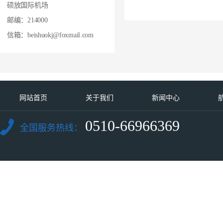
硕放国际机场
邮编：214000
信箱：beishuokj@foxmail.com
网站首页
关于我们
新闻中心
0510-66966369
全国服务热线：