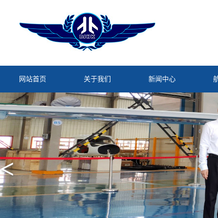
网站首页
关于我们
新闻中心
<