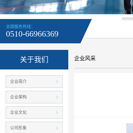
全国服务热线：
0510-66966369
企业风采
关于
我们
企业简介
企业架构
企业文化
公司形象