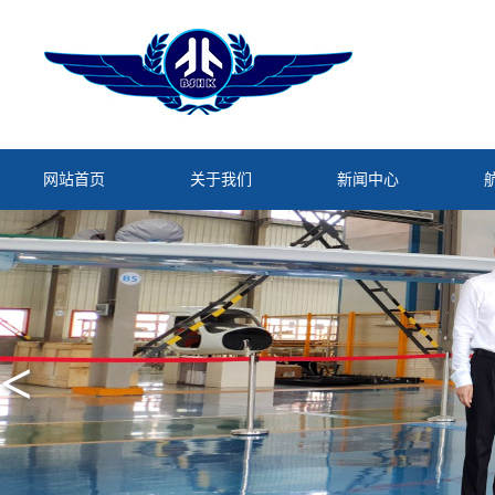
网站首页
关于我们
新闻中心
<