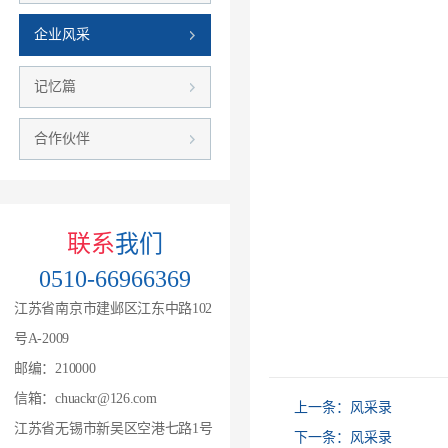
企业风采
记忆篇
合作伙伴
联系
我们
0510-66966369
江苏省南京市建邺区江东中路102
号A-2009
邮编：210000
信箱：chuackr@126.com
上一条：
风采录
江苏省无锡市新吴区空港七路1号
下一条：
风采录