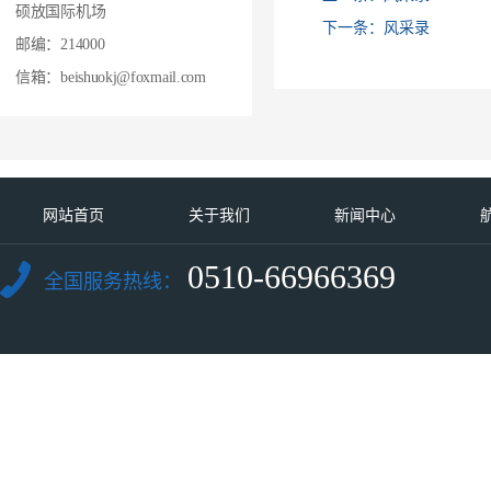
硕放国际机场
下一条：
风采录
邮编：214000
信箱：beishuokj@foxmail.com
网站首页
关于我们
新闻中心
0510-66966369
全国服务热线：