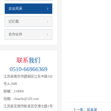
企业风采
记忆篇
合作伙伴
联系
我们
0510-66966369
江苏省南京市建邺区江东中路102
号A-2009
邮编：210000
信箱：chuackr@126.com
江苏省无锡市新吴区空港七路1号
上一条：
风采录