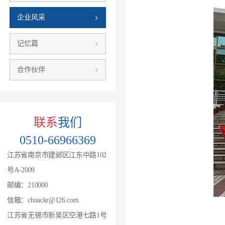
企业风采
记忆篇
合作伙伴
联系
我们
0510-66966369
江苏省南京市建邺区江东中路102
号A-2009
邮编：210000
信箱：chuackr@126.com
江苏省无锡市新吴区空港七路1号