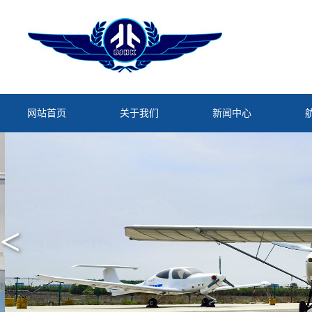
网站首页
关于我们
新闻中心
<