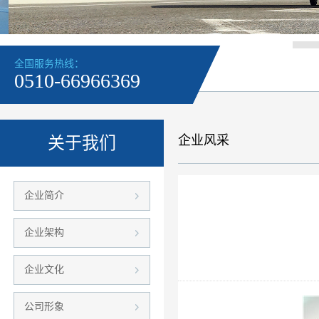
全国服务热线：
0510-66966369
企业风采
关于
我们
企业简介
企业架构
企业文化
公司形象