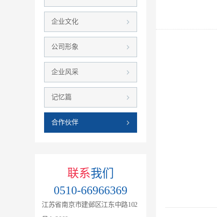
企业文化
公司形象
企业风采
记忆篇
合作伙伴
联系
我们
0510-66966369
江苏省南京市建邺区江东中路102