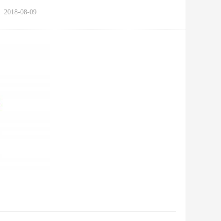
8-08-09