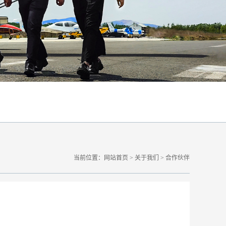
当前位置：
网站首页
>
关于我们
>
合作伙伴