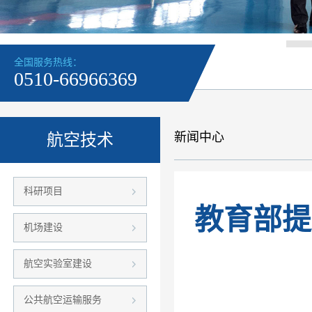
全国服务热线：
0510-66966369
新闻中心
航空技术
科研项目
教育部提
机场建设
航空实验室建设
公共航空运输服务