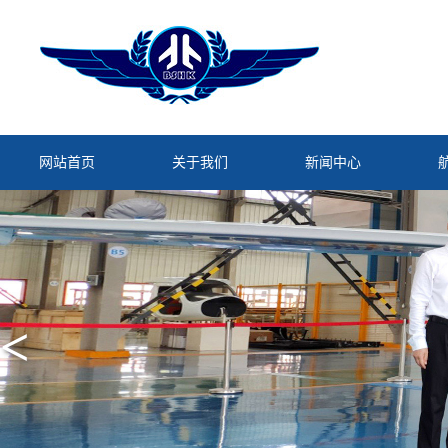
网站首页
关于我们
新闻中心
<