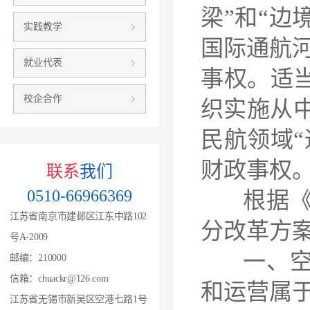
梁”和“边
实践教学
国际通航河
就业代表
事权。适
校企合作
织实施从
民航领域
财政事权
联系
我们
0510-66966369
根据《交
江苏省南京市建邺区江东中路102
分改革方
号A-2009
一、空中
邮编：210000
信箱：chuackr@126.com
和运营属
江苏省无锡市新吴区空港七路1号