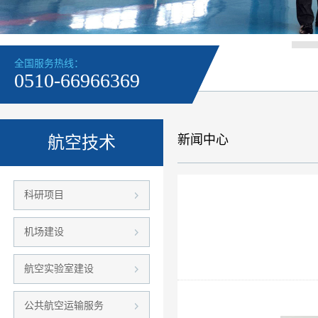
全国服务热线：
0510-66966369
新闻中心
航空技术
科研项目
机场建设
航空实验室建设
公共航空运输服务