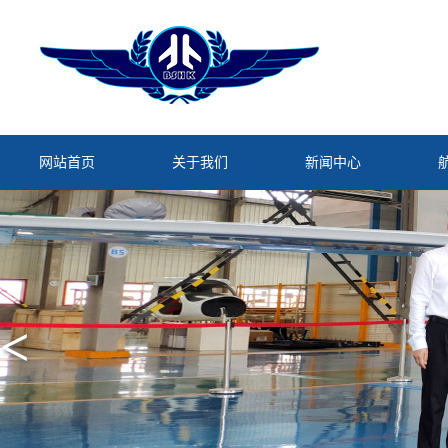
网站首页
关于我们
新闻中心
<