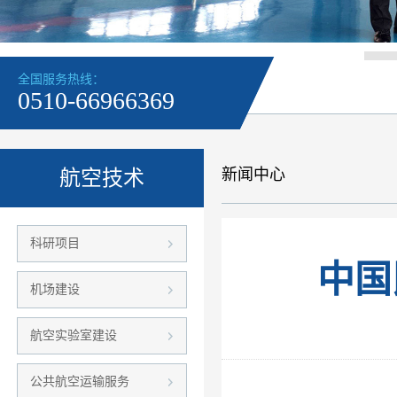
全国服务热线：
0510-66966369
新闻中心
航空技术
科研项目
中国
机场建设
航空实验室建设
公共航空运输服务