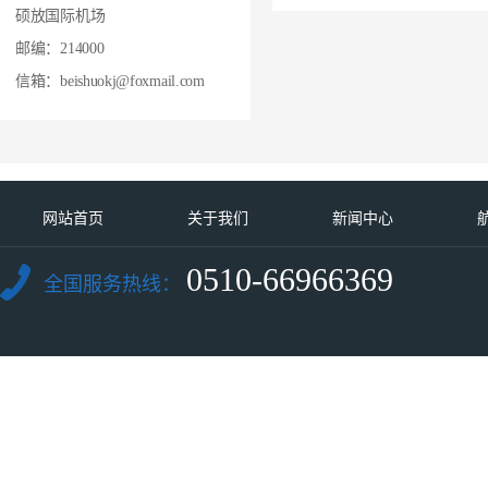
硕放国际机场
邮编：214000
信箱：beishuokj@foxmail.com
网站首页
关于我们
新闻中心
0510-66966369
全国服务热线：