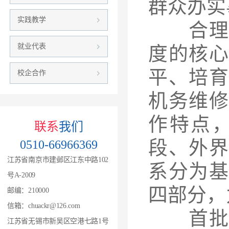
群众办实
实践教学
合理的
就业代表
度的核
平、培
校企合作
机务维
作特点
联系
我们
段、外
0510-66966369
江苏省南京市建邺区江东中路102
系分为
号A-2009
四部分，
邮编：210000
信箱：chuackr@126.com
首批试
江苏省无锡市新吴区空港七路1号