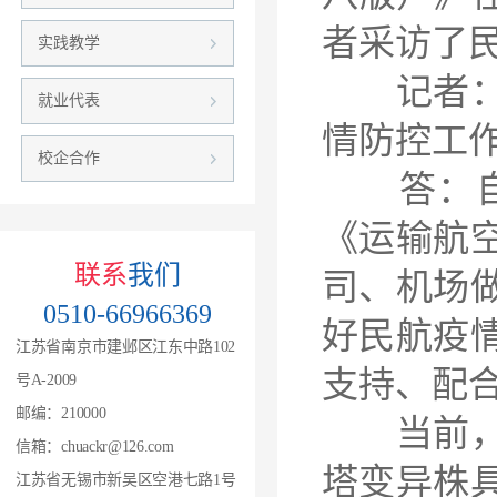
者采访了
实践教学
记者：《
就业代表
情防控工
校企合作
答：自2
《运输航
联系
我们
司、机场
0510-66966369
好民航疫
江苏省南京市建邺区江东中路102
支持、配
号A-2009
邮编：210000
当前，新
信箱：chuackr@126.com
塔变异株
江苏省无锡市新吴区空港七路1号