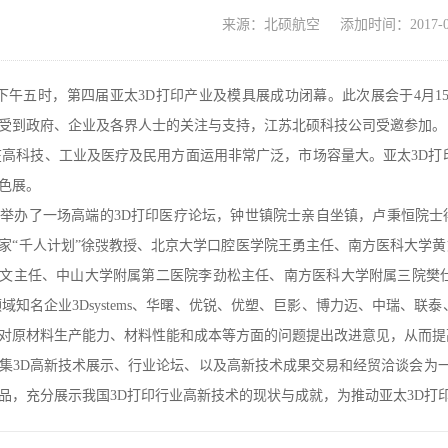
来源：北硕航空 添加时间：2017-04
午五时，第四届亚太3D打印产业及模具展成功闭幕。此次展会于4月15
受到政府、企业及各界人士的关注与支持，江苏北硕科技公司受邀参加。
科技、工业及医疗及民用方面运用非常广泛，市场容量大。亚太3D打印
色展。
办了一场高端的3D打印医疗论坛，钟世镇院士亲自坐镇，卢秉恒院士
家“千人计划”徐弢教授、北京大学口腔医学院王勇主任、南方医科大学
文主任、中山大学附属第二医院李劲松主任、南方医科大学附属三院樊仕
领域知名企业3Dsystems、华曙、优锐、优塑、巨影、博力迈、中瑞、
对原材料生产能力、材料性能和成本等方面的问题提出改进意见，从而提
D高新技术展示、行业论坛、以及高新技术成果交易和经贸洽谈会为一体
品，充分展示我国3D打印行业高新技术的现状与成就，为推动亚太3D打