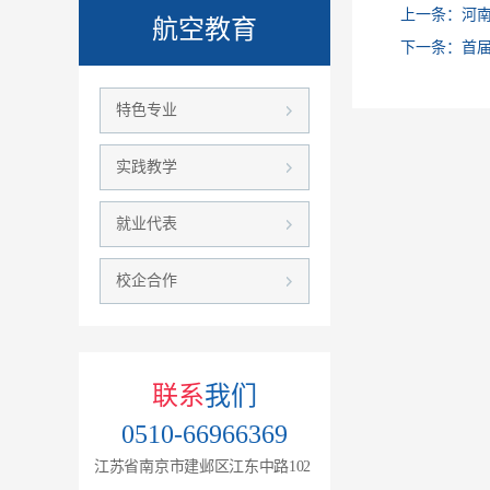
上一条：
河
航空教育
下一条：
首
特色专业
实践教学
就业代表
校企合作
联系
我们
0510-66966369
江苏省南京市建邺区江东中路102