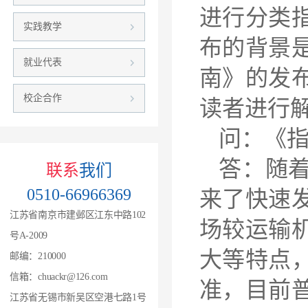
进行分类
实践教学
布的背景
就业代表
南》的发
校企合作
读者进行
问：《
答：随着
联系
我们
0510-66966369
来了快速
江苏省南京市建邺区江东中路102
场较运输
号A-2009
大等特点
邮编：210000
信箱：chuackr@126.com
准，目前
江苏省无锡市新吴区空港七路1号