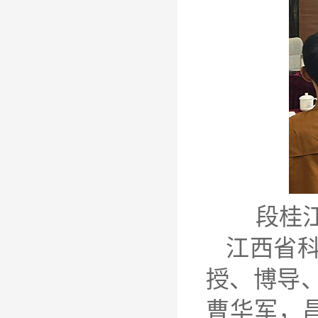
段桂
江西省
授、博导
曹华军，