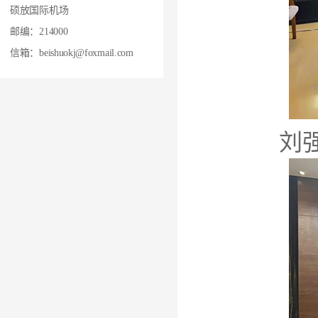
硕放国际机场
邮编：214000
信箱：beishuokj@foxmail.com
刘