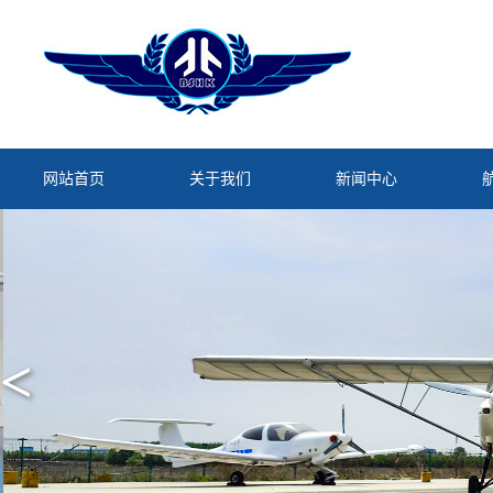
网站首页
关于我们
新闻中心
<