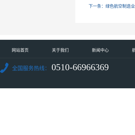
下一条：
绿色航空制造业
网站首页
关于我们
新闻中心
0510-66966369
全国服务热线：