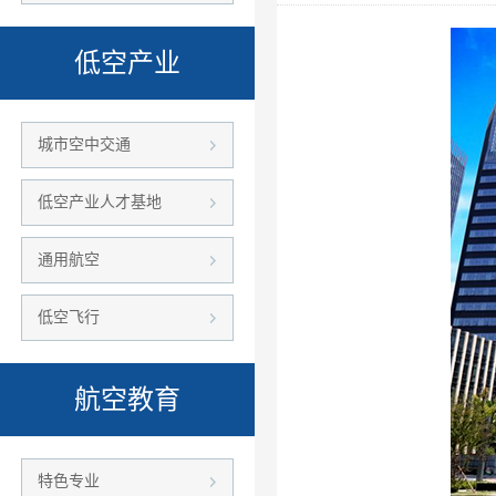
低空产业
城市空中交通
低空产业人才基地
通用航空
低空飞行
航空教育
特色专业