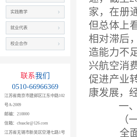
家，在册通
实践教学
但总体上
就业代表
相对滞后
校企合作
造能力不
兴航空消
联系
我们
促进产业
0510-66966369
康发展，
江苏省南京市建邺区江东中路102
一、总
号A-2009
邮编：210000
（一）
信箱：chuackr@126.com
全面贯彻
江苏省无锡市新吴区空港七路1号