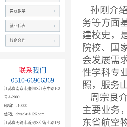
孙刚介
实践教学
务等方面基
就业代表
建校史，是
校企合作
院校、国
会发展需
联系
我们
性学科专
0510-66966369
照，服务
江苏省南京市建邺区江东中路102
周宗良
号A-2009
邮编：210000
主要业务
信箱：chuackr@126.com
东省航空
江苏省无锡市新吴区空港七路1号