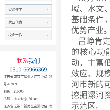
域、水文
实践教学
基础条件
就业代表
优势产业
校企合作
吕峥肯
的核心功
联系
我们
动，丰富
0510-66966369
效应、规
江苏省南京市建邺区江东中路102
河市新的
号A-2009
邮编：210000
挖掘漯河
信箱：chuackr@126.com
示范区。
江苏省无锡市新吴区空港七路1号