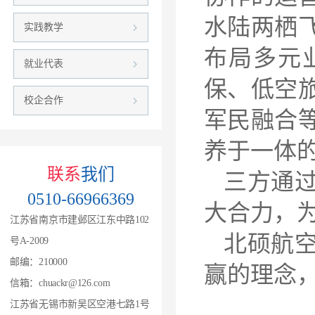
水陆两栖
实践教学
布局多元
就业代表
保、低空
校企合作
军民融合
养于一体
联系
我们
三方通
0510-66966369
大合力，
江苏省南京市建邺区江东中路102
北硕航
号A-2009
邮编：210000
赢的理念
信箱：chuackr@126.com
江苏省无锡市新吴区空港七路1号