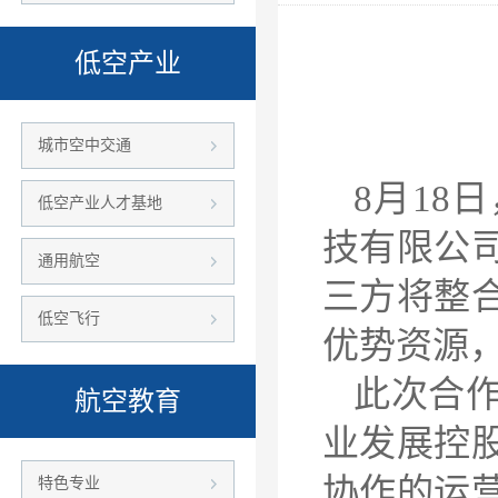
低空产业
城市空中交通
8月18
低空产业人才基地
技有限公
通用航空
三方将整
低空飞行
优势资源
此次合
航空教育
业发展控
协作的运
特色专业