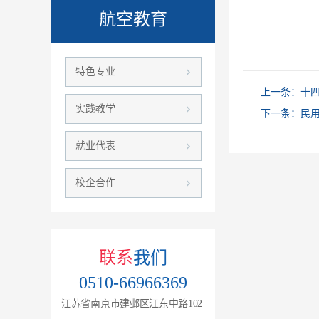
航空教育
特色专业
上一条：
十
实践教学
下一条：
民
就业代表
校企合作
联系
我们
0510-66966369
江苏省南京市建邺区江东中路102