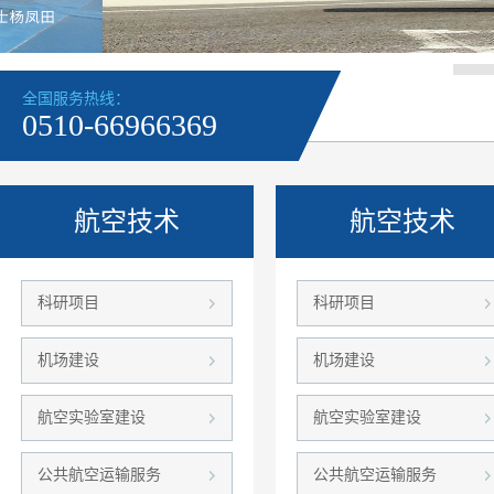
全国服务热线：
0510-66966369
航空技术
航空技术
科研项目
科研项目
机场建设
机场建设
航空实验室建设
航空实验室建设
公共航空运输服务
公共航空运输服务