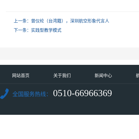
上一条：
曾仪纶（台湾籍），深圳航空形象代言人
下一条：
实践型教学模式
网站首页
关于我们
新闻中心
0510-66966369
全国服务热线：