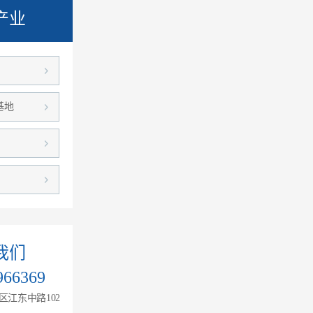
产业
基地
我们
966369
江东中路102