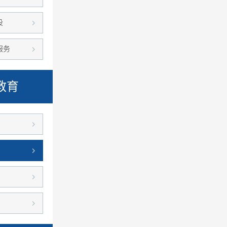
设
服务
教育