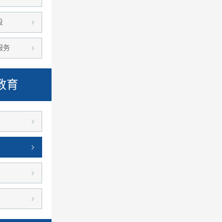
设
服务
教育