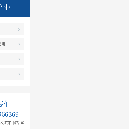
产业
基地
我们
966369
江东中路102