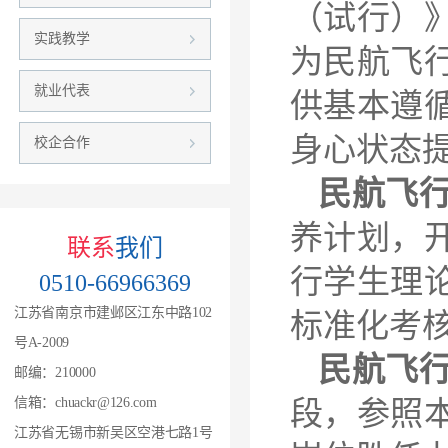
（试行）
实践教学
为民航飞
就业代表
供基本遵
身心状态
校企合作
民航飞
养计划，
联系
我们
行学生理
0510-66966369
江苏省南京市建邺区江东中路102
标准化考
号A-2009
民航飞
邮编：210000
信箱：chuackr@126.com
段，参照
江苏省无锡市新吴区空港七路1号