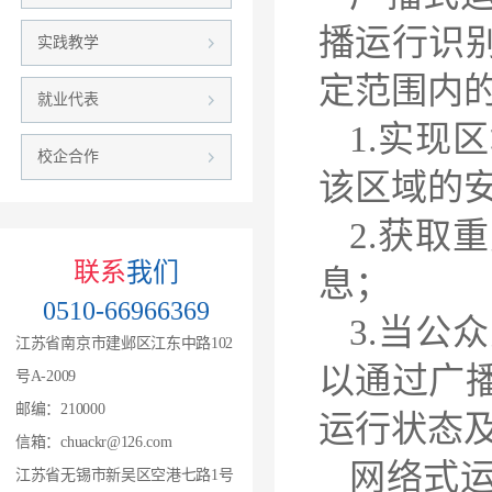
播运行识
实践教学
定范围内
就业代表
1.实现
校企合作
该区域的
2.获取
联系
我们
息；
0510-66966369
3.当公
江苏省南京市建邺区江东中路102
以通过广
号A-2009
邮编：210000
运行状态
信箱：chuackr@126.com
网络式
江苏省无锡市新吴区空港七路1号